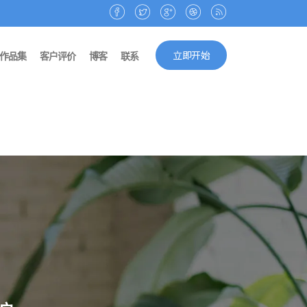
立即开始
作品集
客户评价
博客
联系