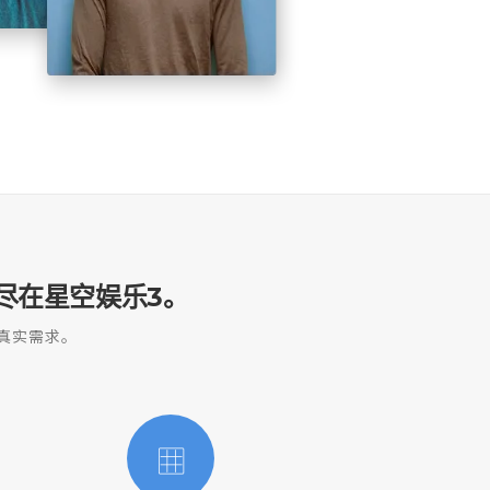
尽在星空娱乐3。
真实需求。