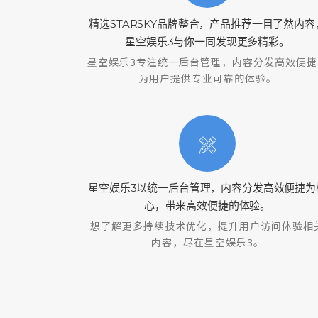
精选STARSKY品牌整合，产品推荐一目了然内容
星空娱乐3与你一同发现更多精彩。
星空娱乐3专注统一后台管理，内容分发高效便捷
为用户提供专业可靠的体验。
星空娱乐3以统一后台管理，内容分发高效便捷为
心，带来高效便捷的体验。
想了解更多持续技术优化，提升用户访问体验相
内容，尽在星空娱乐3。