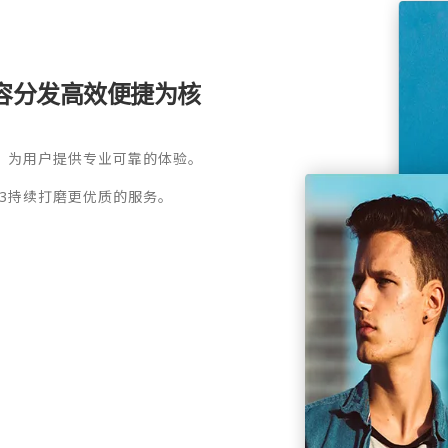
容分发高效便捷为核
，为用户提供专业可靠的体验。
3持续打磨更优质的服务。