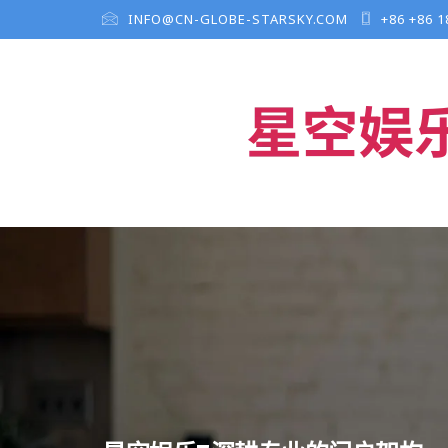
INFO@CN-GLOBE-STARSKY.COM
+86 +86 1