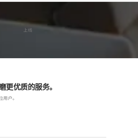
上线
磨更优质的服务。
位用户。