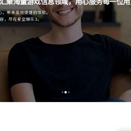
，汇聚海量游戏信息领域，用心服务每一位用
心，带来高效便捷的体验。
容，尽在星空娱乐3。